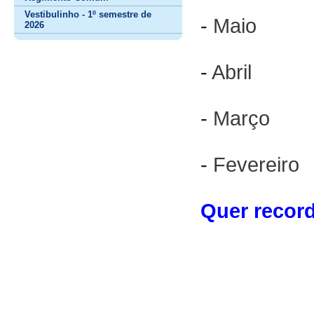
Vestibulinho - 1º semestre de
-
Maio
2026
-
Abril
-
Março
-
Fevereiro
Quer recorda