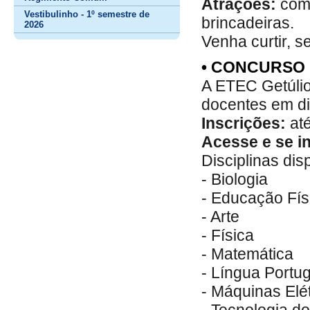
Atrações:
comi
Vestibulinho - 1º semestre de
brincadeiras.
2026
Venha curtir, se
• CONCURSO
A ETEC Getúlio
docentes em di
Inscrições:
até
Acesse e se i
Disciplinas dis
- Biologia
- Educação Fís
- Arte
- Física
- Matemática
- Língua Portu
- Máquinas Elétr