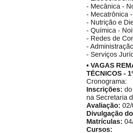
- Mecânica - No
- Mecatrônica -
- Nutrição e Die
- Química - Noi
- Redes de Com
- Administraçã
- Serviços Jurí
• VAGAS RE
TÉCNICOS - 1
Cronograma:
Inscrições:
do 
na Secretaria 
Avaliação:
02/
Divulgação d
Matrículas:
04
Cursos: