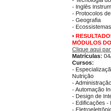
- Tecnologia do
- Inglês Instru
- Protocolos d
- Geografia
- Ecossistemas
• RESULTADO
MÓDULOS DOS
Clique aqui para
Matrículas:
04
Cursos:
- Especializaç
Nutrição
- Administração
- Automação Ind
- Design de Int
- Edificações -
- Eletroeletrôni