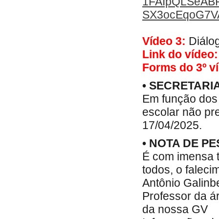
1FAIpQLSeABF
SX3ocEqoG7VA
Vídeo 3:
Diálo
Link do vídeo:
Forms do 3º v
• SECRETARI
Em função dos 
escolar não pr
17/04/2025.
• NOTA DE P
É com imensa t
todos, o faleci
Antônio Galinbe
Professor da ár
da nossa GV