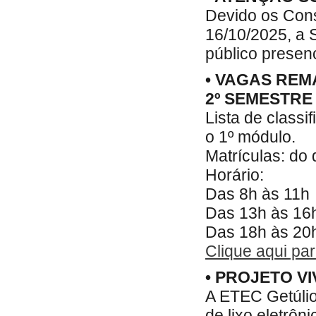
Devido os Cons
16/10/2025, a 
público presen
• VAGAS REM
2º SEMESTRE 
Lista de class
o 1º módulo.
Matrículas: do 
Horário:
Das 8h às 11h
Das 13h às 16
Das 18h às 20
Clique aqui para
• PROJETO V
A ETEC Getúlio
de lixo eletrôn