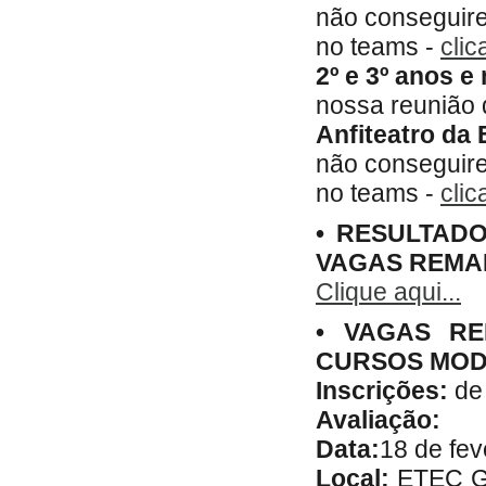
não conseguir
no teams -
clic
2º e 3º anos e
nossa reunião 
Anfiteatro da 
não conseguir
no teams -
clic
• RESULTAD
VAGAS REMANE
Clique aqui...
• VAGAS RE
CURSOS MOD
Inscrições:
de 
Avaliação:
Data:
18 de fev
Local:
ETEC Ge