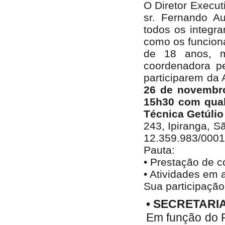
O Diretor Execu
sr. Fernando A
todos os integra
como os funcion
de 18 anos, me
coordenadora pe
participarem da
26 de novembro
15h30 com qual
Técnica Getúlio
243, Ipiranga, S
12.359.983/0001
Pauta:
• Prestação de c
• Atividades em
Sua participação
• SECRETARI
Em função do P