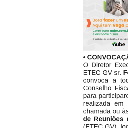
• CONVOCAÇ
O Diretor Exe
ETEC GV sr.
F
convoca a tod
Conselho Fis
para participa
realizada em
chamada ou à
de Reuniões d
(ETEC GV), loc