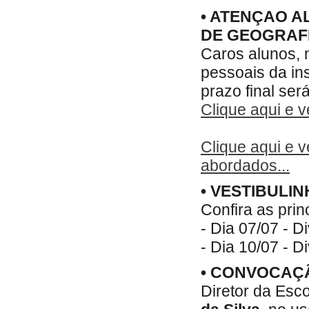
• ATENÇAO A
DE GEOGRAF
Caros alunos,
pessoais da in
prazo final ser
Clique aqui e v
Clique aqui e 
abordados...
• VESTIBULIN
Confira as prin
- Dia 07/07 - D
- Dia 10/07 - D
• CONVOCAÇ
Diretor da Esco