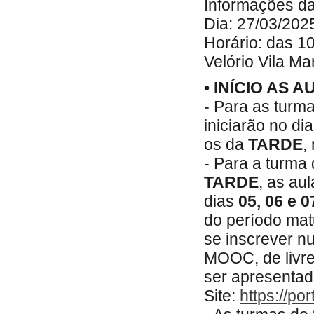
Informações da
Dia: 27/03/202
Horário: das 1
Velório Vila Ma
• INÍCIO AS 
- Para as turm
iniciarão no di
os da
TARDE
,
- Para a turma
TARDE
, as au
dias
05, 06 e 0
do período mat
se inscrever 
MOOC, de livre 
ser apresentad
Site:
https://po