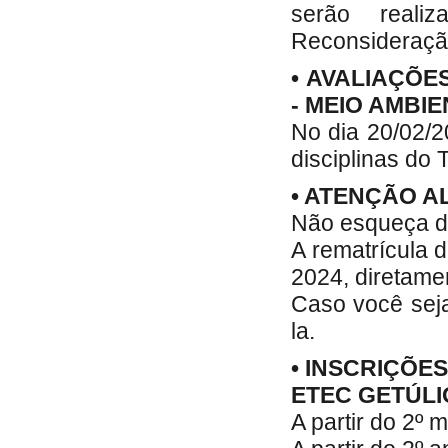
serão reali
Reconsideraçã
• AVALIAÇÕE
- MEIO AMBI
No dia 20/02/20
disciplinas do 
• ATENÇÃO 
Não esqueça da
A rematrícula 
2024, diretame
Caso você seja
la.
• INSCRIÇÕE
ETEC GETÚL
A partir do 2º 