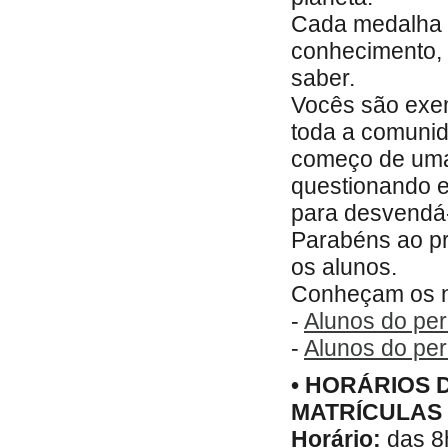
Cada medalha 
conhecimento, 
saber.
Vocês são exem
toda a comunid
começo de uma 
questionando e
para desvendá-
Parabéns ao p
os alunos.
Conheçam os n
-
Alunos do per
-
Alunos do perí
• HORÁRIOS 
MATRÍCULAS
Horário:
das 8