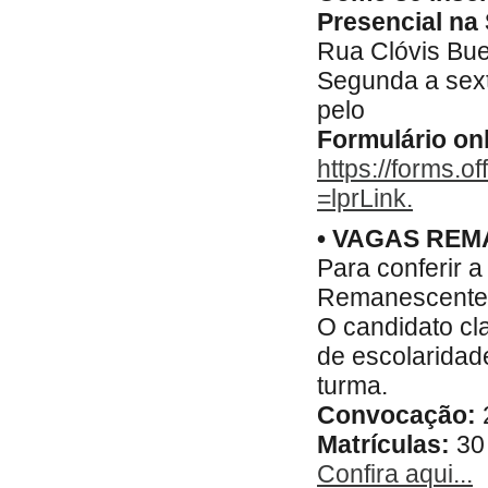
Presencial na
Rua Clóvis Bue
Segunda a sext
pelo
Formulário onl
https://forms.o
=lprLink.
• VAGAS REM
Para conferir a
Remanescentes,
O candidato cl
de escolaridad
turma.
Convocação:
Matrículas:
30 
Confira aqui...