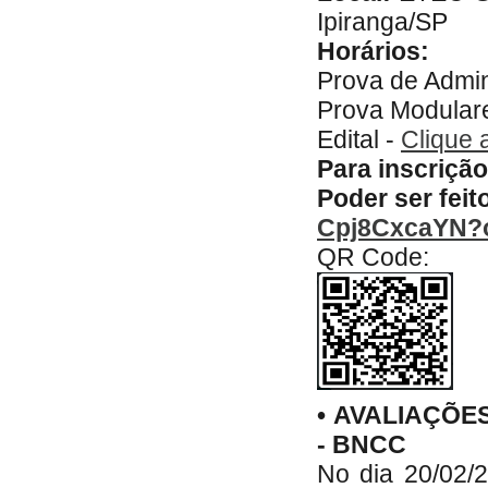
Ipiranga/SP
Horários:
Prova de Admin
Prova Modulare
Edital -
Clique a
Para inscrição
Poder ser feit
Cpj8CxcaYN?o
QR Code:
• AVALIAÇÕE
- BNCC
No dia 20/02/2