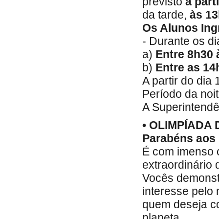
previsto
a part
da tarde,
às 1
Os Alunos Ing
- Durante os d
a)
Entre 8h30 
b)
Entre as 14
A partir do dia
Período da noit
A Superintendê
• OLIMPÍADA
Parabéns aos 
É com imenso 
extraordinário
Vocês demonst
interesse pelo
quem deseja co
planeta.