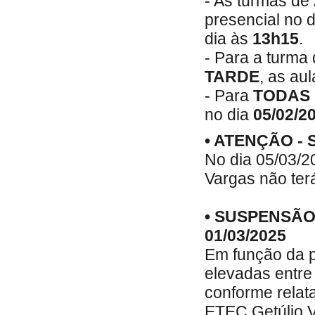
- As turmas de
presencial no 
dia às
13h15
.
- Para a turma
TARDE
, as au
- Para
TODAS
no dia
05/02/2
• ATENÇÃO -
No dia 05/03/2
Vargas não ter
• SUSPENSÃO
01/03/2025
Em função da 
elevadas entre
conforme relat
ETEC Getúlio 