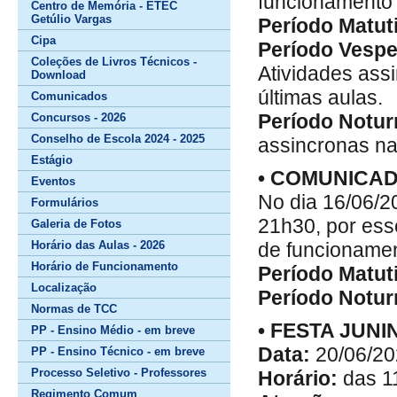
funcionamento d
Centro de Memória - ETEC
Getúlio Vargas
Período Matut
Cipa
Período Vespe
Coleções de Livros Técnicos -
Atividades ass
Download
últimas aulas.
Comunicados
Período Notur
Concursos - 2026
Conselho de Escola 2024 - 2025
assincronas na
Estágio
• COMUNICA
Eventos
No dia 16/06/20
Formulários
21h30, por ess
Galeria de Fotos
Horário das Aulas - 2026
de funcionament
Horário de Funcionamento
Período Matut
Localização
Período Notur
Normas de TCC
• FESTA JUNI
PP - Ensino Médio - em breve
Data:
20/06/20
PP - Ensino Técnico - em breve
Processo Seletivo - Professores
Horário:
das 1
Regimento Comum