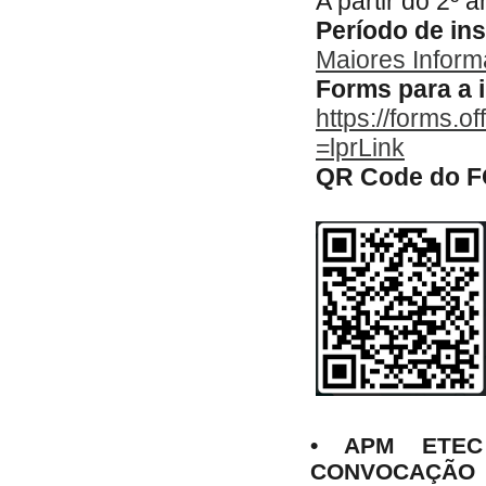
A partir do 2º 
Período de ins
Maiores Informa
Forms para a 
https://forms.o
=lprLink
QR Code do 
• APM ETEC
CONVOCAÇÃO