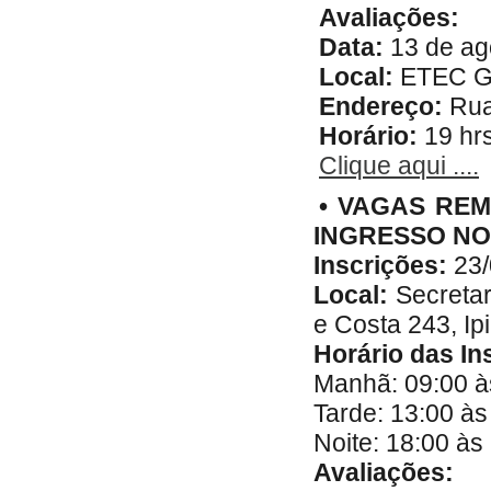
Avaliações:
Data:
13 de ago
Local:
ETEC Ge
Endereço:
Rua
Horário:
19 hr
Clique aqui ....
• VAGAS REM
INGRESSO NO 
Inscrições:
23/
Local:
Secreta
e Costa 243, Ip
Horário das In
Manhã: 09:00 à
Tarde: 13:00 às
Noite: 18:00 às
Avaliações: