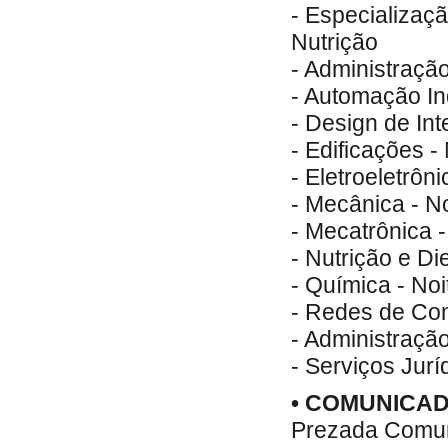
- Especializaç
Nutrição
- Administração
- Automação Ind
- Design de Int
- Edificações -
- Eletroeletrôni
- Mecânica - No
- Mecatrônica -
- Nutrição e Die
- Química - Noi
- Redes de Com
- Administraçã
- Serviços Jurí
• COMUNICA
Prezada Comuni