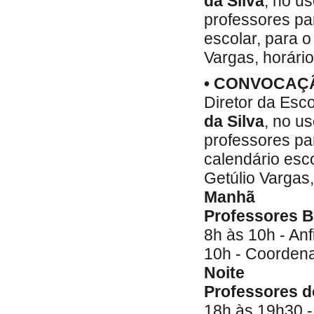
da Silva
, no u
professores pa
escolar, para o
Vargas, horári
• CONVOCAÇ
Diretor da Esco
da Silva
, no u
professores pa
calendário esco
Getúlio Vargas
Manhã
Professores 
8h às 10h - Anf
10h - Coorden
Noite
Professores d
18h às 19h30 - 