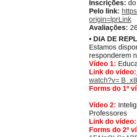
Inscrições:
do 
Pelo link:
http
origin=lprLink
Avaliações:
26
• DIA DE RE
Estamos dispon
responderem n
Vídeo 1:
Educaç
Link do vídeo:
watch?v= B_x
Forms do 1º v
Vídeo 2:
Inteli
Professores
Link do vídeo:
Forms do 2º v