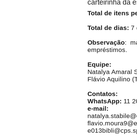
carteirinha da e
Total de itens p
Total de dias:
7 
Observação
: m
empréstimos.
Equipe:
Natalya Amaral S
Flávio Aquilino (
Contatos:
WhatsApp:
11 2
e-mail:
natalya.stabile@
flavio.moura9@e
e013bibli@cps.s