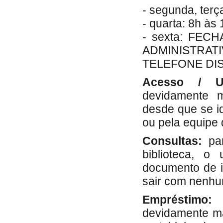
- segunda, terç
- quarta: 8h às
- sexta: FE
ADMINISTRA
TELEFONE DI
Acesso / Us
devidamente m
desde que se id
ou pela equipe 
Consultas:
par
biblioteca, o
documento de i
sair com nenhum
Empréstimo:
o
devidamente ma