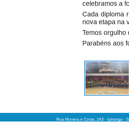
celebramos a f
Cada diploma r
nova etapa na v
Temos orgulho d
Parabéns aos f
Rua Moreira e Costa, 243 - Ipiranga - 