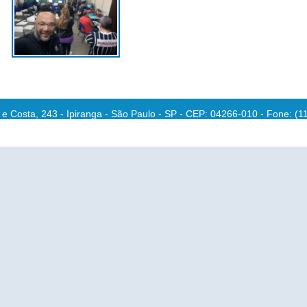
e Costa, 243 - Ipiranga - São Paulo - SP - CEP: 04266-010 - Fone: (