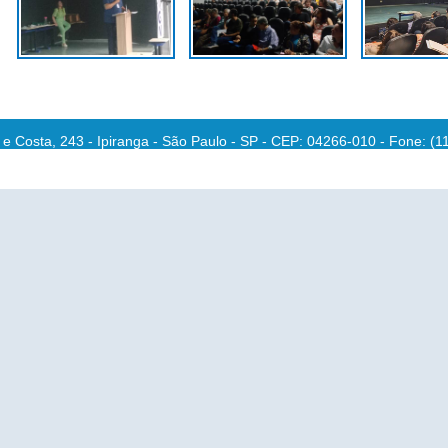
e Costa, 243 - Ipiranga - São Paulo - SP - CEP: 04266-010 - Fone: (